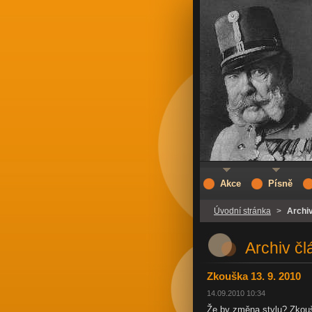
Akce
Písně
Úvodní stránka
>
Archi
Archiv č
Zkouška 13. 9. 2010
14.09.2010 10:34
Že by změna stylu? Zkou