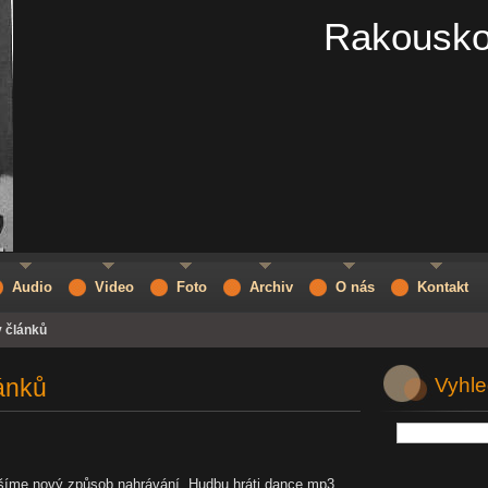
Rakousko
Audio
Video
Foto
Archiv
O nás
Kontakt
v článků
lánků
Vyhle
šíme nový způsob nahrávání. Hudbu hráti dance.mp3