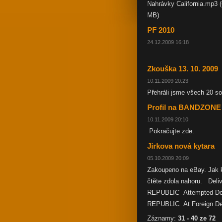
Nahrávky California.mp3 
MB)
PF 2010
24.12.2009 16:18
Zkouška 13. 10. 2009
10.11.2009 20:23
Přehráli jsme všech 20 s
Profil na BANDZONE
10.11.2009 20:10
Pokračujte zde.
Jirkova nová kytara
05.10.2009 20:09
Zakoupeno na eBay. Jak k
čtěte zdola nahoru. Deli
REPUBLIC Attempted Deli
REPUBLIC At Foreign Deli
Záznamy:
31 - 40 ze 72