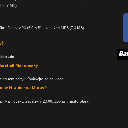
3 (6,7 MB)
ka. Johny.MP3 (6,9 MB) Lovec žen.MP3 (7,3 MB)
B)
vě
dete zde.
Marshall Malinovsky
ty, co tam nebyli. Podívejte se na video.
elnice Hranice na Moravě
ll Malinovsky, začátek v 20:00. Zobrazit místo Stará