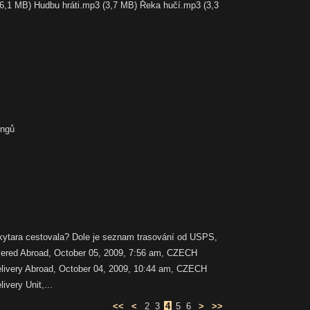
(6,1 MB) Hudbu hráti.mp3 (3,7 MB) Řeka hučí.mp3 (3,3
ongů
ytara cestovala? Dole je seznam trasování od USPS,
vered Abroad, October 05, 2009, 7:56 am, CZECH
very Abroad, October 04, 2009, 10:44 am, CZECH
very Unit,...
<<
<
2
3
4
5
6
>
>>