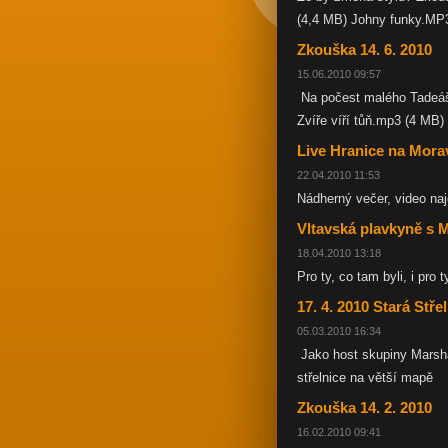
(4,4 MB) Johny funky.MP
Zkouška 14. 6. 2010
15.06.2010 09:57
Na počest malého Tadeáš
Zvíře víří tůň.mp3 (4 M
Live Hranice na Mora
22.04.2010 11:53
Nádherný večer, video naj
Vltavská plavkyně s 
18.04.2010 13:18
Pro ty, co tam byli, i pro 
17. 4. 2010 Stará Stř
05.03.2010 16:34
Jako host skupiny Marsha
střelnice na větší mapě
Zkouška 14. 2. 2010
16.02.2010 09:41