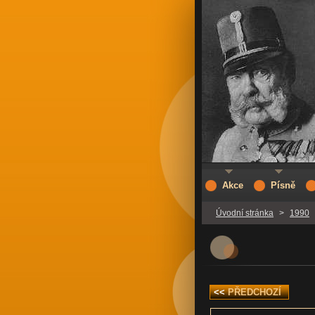
Akce
Písně
Úvodní stránka
>
1990
<<
PŘEDCHOZÍ