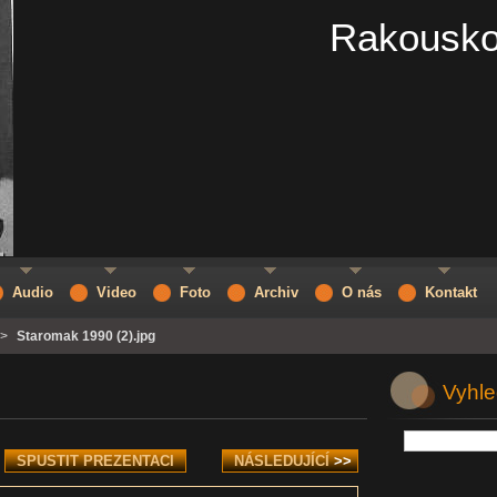
Rakousko
Audio
Video
Foto
Archiv
O nás
Kontakt
>
Staromak 1990 (2).jpg
Vyhle
SPUSTIT PREZENTACI
NÁSLEDUJÍCÍ
>>